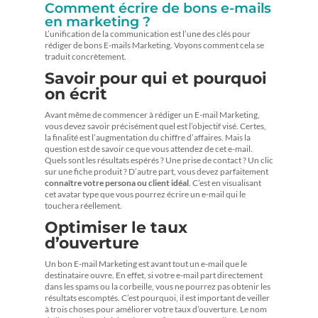
Comment écrire de bons e-mails
en marketing ?
L’unification de la communication est l’une des clés pour
rédiger de bons E-mails Marketing. Voyons comment cela se
traduit concrètement.
Savoir pour qui et pourquoi
on écrit
Avant même de commencer à rédiger un E-mail Marketing,
vous devez savoir précisément quel est l’objectif visé. Certes,
la finalité est l’augmentation du chiffre d’affaires. Mais la
question est de savoir ce que vous attendez de cet e-mail.
Quels sont les résultats espérés ? Une prise de contact ? Un clic
sur une fiche produit ? D’autre part, vous devez parfaitement
connaître votre persona ou client idéal
. C’est en visualisant
cet avatar type que vous pourrez écrire un e-mail qui le
touchera réellement.
Optimiser le taux
d’ouverture
Un bon E-mail Marketing est avant tout un e-mail que le
destinataire ouvre. En effet, si votre e-mail part directement
dans les spams ou la corbeille, vous ne pourrez pas obtenir les
résultats escomptés. C’est pourquoi, il est important de veiller
à trois choses pour améliorer votre taux d’ouverture. Le nom