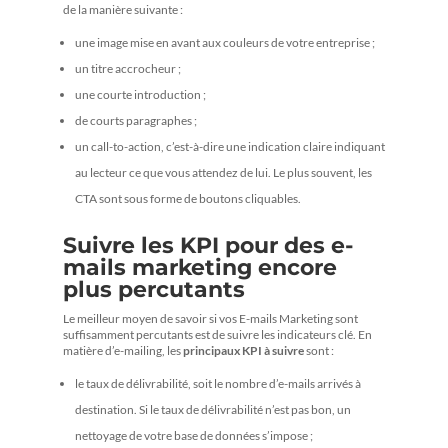
de la manière suivante :
une image mise en avant aux couleurs de votre entreprise ;
un titre accrocheur ;
une courte introduction ;
de courts paragraphes ;
un call-to-action, c’est-à-dire une indication claire indiquant
au lecteur ce que vous attendez de lui. Le plus souvent, les
CTA sont sous forme de boutons cliquables.
Suivre les KPI pour des e-
mails marketing encore
plus percutants
Le meilleur moyen de savoir si vos E-mails Marketing sont
suffisamment percutants est de suivre les indicateurs clé. En
matière d’e-mailing, les
principaux KPI à suivre
sont :
le taux de délivrabilité, soit le nombre d’e-mails arrivés à
destination. Si le taux de délivrabilité n’est pas bon, un
nettoyage de votre base de données s’impose ;