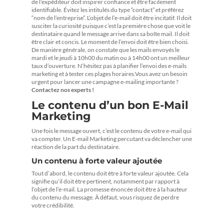
de l’expéditeur doit inspirer confiance et être facilement
identifiable. Évitez les intitulés du type “contact” et préférez
“nom de l’entreprise”. L’objet de l’e-mail doit être incitatif. Il doit
susciter la curiosité puisque c’est la première chose que voit le
destinataire quand le message arrive dans sa boîte mail. Il doit
être clair et concis. Le moment de l’envoi doit être bien choisi.
De manière générale, on constate que les mails envoyés le
mardi et le jeudi à 10h00 du matin ou à 14h00 ont un meilleur
taux d’ouverture. N’hésitez pas à planifier l’envoi des e-mails
marketing et à tester ces plages horaires.Vous avez un besoin
urgent pour lancer une campagne e-mailing importante ?
Contactez nos experts !
Le contenu d’un bon E-Mail
Marketing
Une fois le message ouvert, c’est le contenu de votre e-mail qui
va compter. Un E-mail Marketing percutant va déclencher une
réaction de la part du destinataire.
Un contenu à forte valeur ajoutée
Tout d’abord, le contenu doit être à forte valeur ajoutée. Cela
signifie qu’il doit être pertinent, notamment par rapport à
l’objet de l’e-mail. La promesse énoncée doit être à la hauteur
du contenu du message. À défaut, vous risquez de perdre
votre crédibilité.