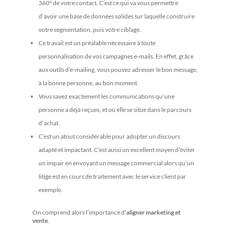
360° de votre contact. C’est ce qui va vous permettre
d’avoir une base de données solides sur laquelle construire
votre segmentation, puis votre ciblage.
Ce travail est un préalable nécessaire à toute
personnalisation de vos campagnes e-mails. En effet, grâce
aux outils d’e-mailing, vous pouvez adresser le bon message,
à la bonne personne, au bon moment.
Vous savez exactement les communications qu’une
personne a déjà reçues, et où elle se situe dans le parcours
d’achat.
C’est un atout considérable pour adopter un discours
adapté et impactant. C’est aussi un excellent moyen d’éviter
un impair en envoyant un message commercial alors qu’un
litige est en cours de traitement avec le service client par
exemple.
On comprend alors l’importance d
’
aligner marketing et
vente
.