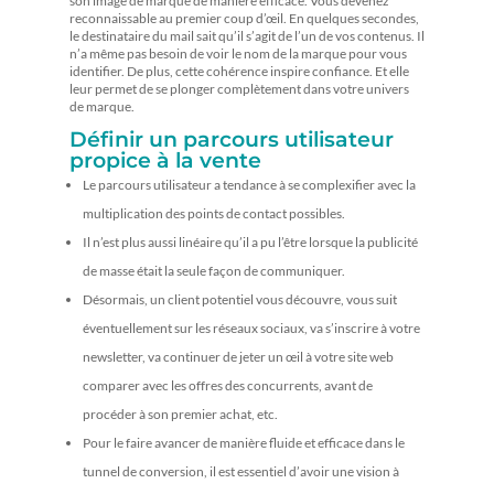
son image de marque de manière efficace. Vous devenez
reconnaissable au premier coup d’œil. En quelques secondes,
le destinataire du mail sait qu’il s’agit de l’un de vos contenus. Il
n’a même pas besoin de voir le nom de la marque pour vous
identifier. De plus, cette cohérence inspire confiance. Et elle
leur permet de se plonger complètement dans votre univers
de marque.
Définir un parcours utilisateur
propice à la vente
Le parcours utilisateur a tendance à se complexifier avec la
multiplication des points de contact possibles.
Il n’est plus aussi linéaire qu’il a pu l’être lorsque la publicité
de masse était la seule façon de communiquer.
Désormais, un client potentiel vous découvre, vous suit
éventuellement sur les réseaux sociaux, va s’inscrire à votre
newsletter, va continuer de jeter un œil à votre site web
comparer avec les offres des concurrents, avant de
procéder à son premier achat, etc.
Pour le faire avancer de manière fluide et efficace dans le
tunnel de conversion, il est essentiel d’avoir une vision à