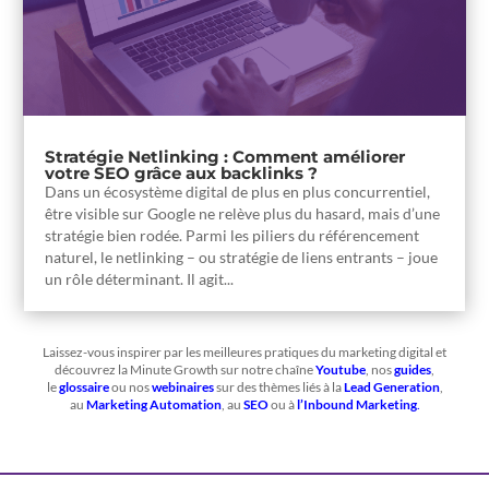
Stratégie Netlinking : Comment améliorer
votre SEO grâce aux backlinks ?
Dans un écosystème digital de plus en plus concurrentiel,
être visible sur Google ne relève plus du hasard, mais d’une
stratégie bien rodée. Parmi les piliers du référencement
naturel, le netlinking – ou stratégie de liens entrants – joue
un rôle déterminant. Il agit...
Laissez-vous inspirer par les meilleures pratiques du marketing digital et
découvrez la Minute Growth sur notre chaîne
Youtube
, nos
guides
,
le
glossaire
ou nos
webinaires
sur des thèmes liés à la
Lead Generation
,
au
Marketing Automation
, au
SEO
ou à
l’Inbound Marketing
.