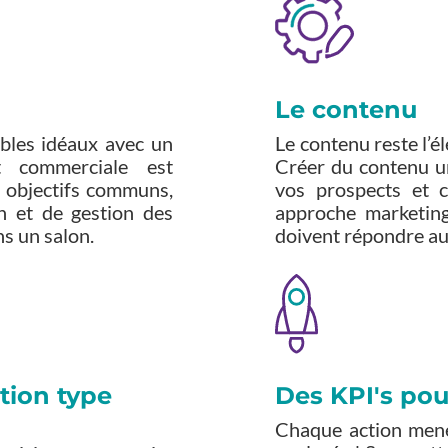
Le contenu
ibles idéaux avec un
Le contenu reste l’é
t commerciale est
Créer du contenu u
es objectifs communs,
vos prospects et c
on et de gestion des
approche marketing
ns un salon.
doivent répondre au
tion type
Des KPI's pou
Chaque action mené