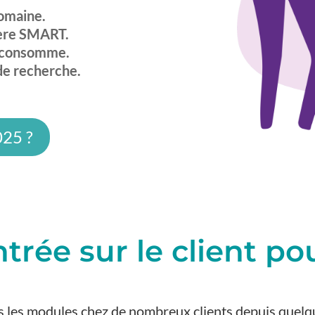
omaine.
ière SMART.
e consomme.
de recherche.
025 ?
rée sur le client pou
s les modules chez de nombreux clients depuis quelq