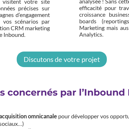
analysée ! Sans cette
i visitent votre site
efficacité pour tra
onnées précises sur
croissance busine
mpagnes d’engagement
boards (reportin
 vos scénarios par
Marketing mais aus
olution CRM marketing
Analytics.
ie Inbound.
Discutons de votre projet
es concernés par l’Inbound 
acquisition omnicanale
pour développer vos opportun
x sociaux…)