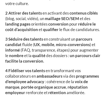
votre culture.
2 Attirer des talents
en activant des
contenus ciblés
(blog, social, vidéo), un
maillage SEO/SEM
et des
landing pages
orientées
conversion
pour
réduire le
coût d’acquisition
et
qualifier
le flux de candidatures.
3 Séduire des talents
en construisant un
parcours
candidat
fluide (
UX
,
mobile
,
micro‑conversions
) et
informé
(FAQ, transparence, étapes) pour augmenter
le
nombre
et la
qualité
des dossiers :
un parcours clair
facilite la conversion
.
4 Fidéliser vos talents
en transformant vos
collaborateurs en
ambassadeurs
via des
programmes
d’employee advocacy
: cohérence de la
voix de
marque
,
portée organique accrue
,
réputation
employeur
renforcée et
rétention
améliorée.