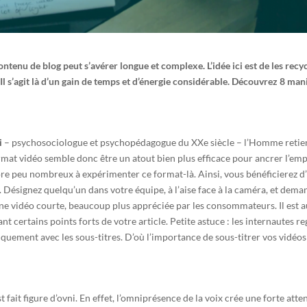
enu de blog peut s’avérer longue et complexe. L’idée ici est de les recycl
l s’agit là d’un gain de temps et d’énergie considérable. Découvrez 8 mani
i
– psychosociologue et psychopédagogue du XXe siècle – l’Homme retie
 format vidéo semble donc être un atout bien plus efficace pour ancrer l’em
e peu nombreux à expérimenter ce format-là. Ainsi, vous bénéficierez d’
 Désignez quelqu’un dans votre équipe, à l’aise face à la caméra, et deman
 une vidéo courte, beaucoup plus appréciée par les consommateurs. Il est a
nt certains points forts de votre article. Petite astuce : les internautes 
iquement avec les sous-titres. D’où l’importance de sous-titrer vos vidéo
 fait figure d’ovni. En effet, l’omniprésence de la voix crée une forte att