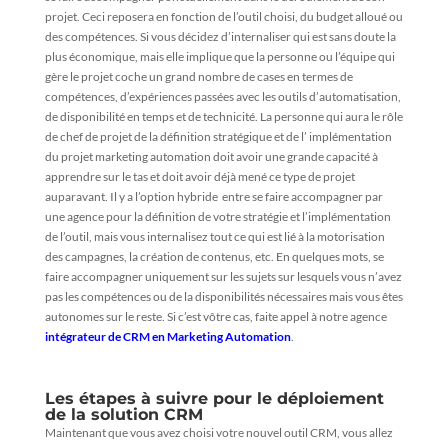
projet. Ceci reposera en fonction de l’outil choisi, du budget alloué ou
des compétences. Si vous décidez d’internaliser qui est sans doute la
plus économique, mais elle implique que la personne ou l’équipe qui
gère le projet coche un grand nombre de cases en termes de
compétences, d’expériences passées avec les outils d’automatisation,
de disponibilité en temps et de technicité. La personne qui aura le rôle
de chef de projet de la définition stratégique et de l’ implémentation
du projet marketing automation doit avoir une grande capacité à
apprendre sur le tas et doit avoir déjà mené ce type de projet
auparavant. Il y a l’option hybride entre se faire accompagner par
une agence pour la définition de votre stratégie et l’implémentation
de l’outil, mais vous internalisez tout ce qui est lié à la motorisation
des campagnes, la création de contenus, etc. En quelques mots, se
faire accompagner uniquement sur les sujets sur lesquels vous n’avez
pas les compétences ou de la disponibilités nécessaires mais vous êtes
autonomes sur le reste. Si c’est vôtre cas, faite appel à notre agence
intégrateur de CRM en Marketing Automation
.
Les étapes à suivre pour le déploiement
de la solution CRM
Maintenant que vous avez choisi votre nouvel outil CRM, vous allez