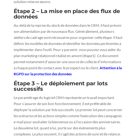
solution mise en œuvre.
Étape 2 – La mise en place des flux de
données
Au-delà de la reprise du stock de données dans le CRM, il faut prévoir
son alimentation par de nouveaux flux. Généralement, plusieurs
ateliers de cadrage sont nécessaires pour organiser cette étape. Il faut
définir les modèles de données et identifier les données pertinentes à
implémenter dans l’outil. Pour y parvenir, vous pouvez vous aider du
plan marketing relationnel réalisé en amont (étape1). Ce document
permet notamment d’associer une source de collecte d’informations
à chaque point de contact avec le prospect ou le client.
Attention à la
RGPD sur la protection des données
Étape 3 – Le déploiement par lots
successifs
Le paramétrage du logiciel CRM représente un travail important.
Pour s’assurer de son bon fonctionnement, il est préférable de
déployer la solution par lots successifs. Le premier lot peut concerner
les scénarios et les actions simples comme l’exécution des campagnes
e-mail pour souhaiter la bienvenue ou à l’occasion des anniversaires.
Le deuxième lot, quant à lui, porte sur des événements plus
complexes. Le plus souvent, il s’agit des actions de suivi et de relance.