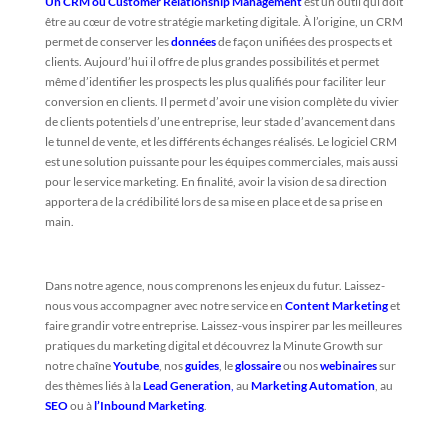
Un CRM ou Customer Relationship Management
est un outil qui doit
être au cœur de votre stratégie marketing digitale. À l’origine, un CRM
permet de conserver les
données
de façon unifiées des prospects et
clients. Aujourd’hui il offre de plus grandes possibilités et permet
même d’identifier les prospects les plus qualifiés pour faciliter leur
conversion en clients. Il permet d’avoir une vision complète du vivier
de clients potentiels d’une entreprise, leur stade d’avancement dans
le tunnel de vente, et les différents échanges réalisés. Le logiciel CRM
est une solution puissante pour les équipes commerciales, mais aussi
pour le service marketing. En finalité, avoir la vision de sa direction
apportera de la crédibilité lors de sa mise en place et de sa prise en
main.
Dans notre agence, nous comprenons les enjeux du futur. Laissez-
nous vous accompagner avec notre service en
Content Marketing
et
faire grandir votre entreprise. Laissez-vous inspirer par les meilleures
pratiques du marketing digital et découvrez la Minute Growth sur
notre chaîne
Youtube
, nos
guides
, le
glossaire
ou nos
webinaires
sur
des thèmes liés à la
Lead Generation
,
au
Marketing Automation
, au
SEO
ou à
l’Inbound Marketing
.