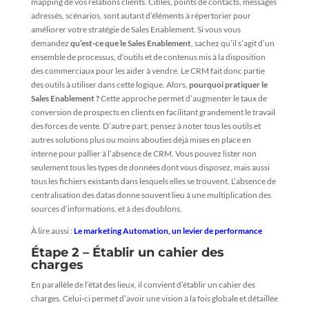
mapping de vos relations clients. Cibles, points de contacts, messages
adressés, scénarios, sont autant d’éléments à répertorier pour
améliorer votre stratégie de Sales Enablement. Si vous vous
demandez
qu’est-ce que le Sales Enablement
, sachez qu’il s’agit d’un
ensemble de processus, d’outils et de contenus mis à la disposition
des commerciaux pour les aider à vendre. Le CRM fait donc partie
des outils à utiliser dans cette logique. Alors,
pourquoi pratiquer le
Sales Enablement ?
Cette approche permet d’augmenter le taux de
conversion de prospects en clients en facilitant grandement le travail
des forces de vente. D’autre part, pensez à noter tous les outils et
autres solutions plus ou moins abouties déjà mises en place en
interne pour pallier à l’absence de CRM. Vous pouvez lister non
seulement tous les types de données dont vous disposez, mais aussi
tous les fichiers existants dans lesquels elles se trouvent. L’absence de
centralisation des datas donne souvent lieu à une multiplication des
sources d’informations, et à des doublons.
À lire aussi :
Le marketing Automation, un levier de performance
Étape 2 – Établir un cahier des
charges
En parallèle de l’état des lieux, il convient d’établir un cahier des
charges. Celui-ci permet d’avoir une vision à la fois globale et détaillée