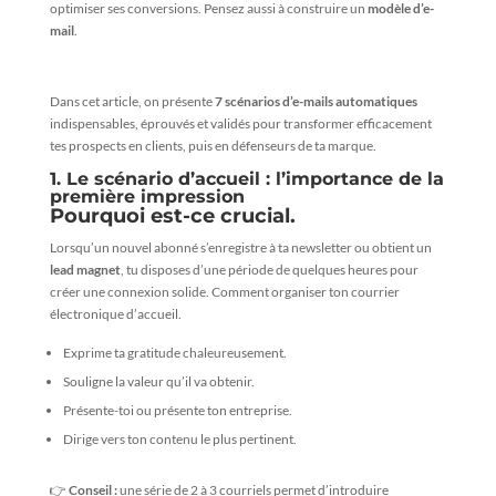
optimiser ses conversions. Pensez aussi à construire un
modèle d’e-
mail
.
Dans cet article, on présente
7 scénarios d’e-mails automatiques
indispensables, éprouvés et validés pour transformer efficacement
tes prospects en clients, puis en défenseurs de ta marque.
1. Le scénario d’accueil : l’importance de la
première impression
Pourquoi est-ce crucial.
Lorsqu’un nouvel abonné s’enregistre à ta newsletter ou obtient un
lead magnet
, tu disposes d’une période de quelques heures pour
créer une connexion solide. Comment organiser ton courrier
électronique d’accueil.
Exprime ta gratitude chaleureusement.
Souligne la valeur qu’il va obtenir.
Présente-toi ou présente ton entreprise.
Dirige vers ton contenu le plus pertinent.
👉
Conseil :
une série de 2 à 3 courriels permet d’introduire