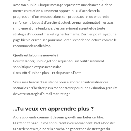
avec ton public. Chaque message représente une chance : 🔹 de se
mettre en relation au moment opportun, 🔹 d’accélérer la
progression d’un prospect dans son processus, 🔹 ou encore de
renforcer la loyauté d’un client actuel. L’e-mail automatisé n’est pas
simplement une tendance, c’est un élément essentiel de toute
stratégie d’inbound marketing performante. Dernier point, ayez une
page bien hiérarchisée pour améliorer l’expérience lecture comme le
recommande
Mailchimp
.
Quelle est la bonne nouvelle ?
Pour te lancer, un budget conséquent ou un outil hautement
sophistiqué n’est pas nécessaire.
Il te suffit d’un bon plan… Et de passer à l’acte.
Vous avez besoin d’assistance pour élaborer et automatiser ces
scénarios
? N’hésitez pas à me contacter pour une évaluation gratuite
de votre stratégie d’e-mail marketing !
…Tu veux en apprendre plus ?
Alors apprends
comment devenir growth marketer
certifié.
N’attendez pas que vos concurrents vous devancent. Prêt à booster
ta carrière et à rejoindre la prochaine génération de stratèges du