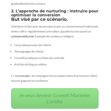
graduellement ton univers.
2. L’approche de nurturing : instruire pour
optimiser la conversion
But visé par ce scénario.
Maintenir le lien avec tes prospects peu ou moyennement intéressés
et leur offrir régulièrement une valeur ajoutée tout en ayant un
système éditorial
. Exemple de contenu à intégrer.
Cas pratiques avec les clients
Témoignages de clients
Conseils pratiques ou listes de contrôle
Articles de blog ou vidéos
👉
Le concept :
accompagner ton prospect dans le processus client
tout en gagnant sa confiance.
Je veux devenir Growth Marketer
Certifié