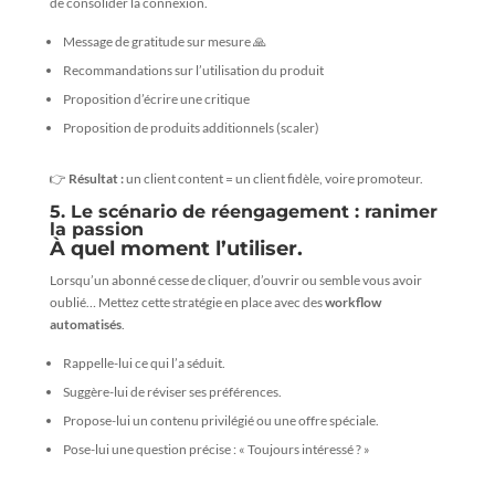
de consolider la connexion.
Message de gratitude sur mesure 🙏
Recommandations sur l’utilisation du produit
Proposition d’écrire une critique
Proposition de produits additionnels (scaler)
👉
Résultat :
un client content = un client fidèle, voire promoteur.
5. Le scénario de réengagement : ranimer
la passion
À quel moment l’utiliser.
Lorsqu’un abonné cesse de cliquer, d’ouvrir ou semble vous avoir
oublié… Mettez cette stratégie en place avec des
workflow
automatisés
.
Rappelle-lui ce qui l’a séduit.
Suggère-lui de réviser ses préférences.
Propose-lui un contenu privilégié ou une offre spéciale.
Pose-lui une question précise : « Toujours intéressé ? »