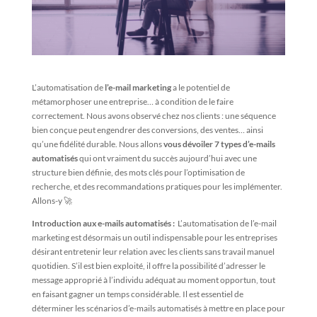
L’automatisation de
l’e-mail marketing
a le potentiel de
métamorphoser une entreprise… à condition de le faire
correctement. Nous avons observé chez nos clients : une séquence
bien conçue peut engendrer des conversions, des ventes… ainsi
qu’une fidélité durable. Nous allons
vous dévoiler 7 types d’e-mails
automatisés
qui ont vraiment du succès aujourd’hui avec une
structure bien définie, des mots clés pour l’optimisation de
recherche, et des recommandations pratiques pour les implémenter.
Allons-y 🚀
Introduction aux e-mails automatisés :
L’automatisation de l’e-mail
marketing est désormais un outil indispensable pour les entreprises
désirant entretenir leur relation avec les clients sans travail manuel
quotidien. S’il est bien exploité, il offre la possibilité d’adresser le
message approprié à l’individu adéquat au moment opportun, tout
en faisant gagner un temps considérable. Il est essentiel de
déterminer les scénarios d’e-mails automatisés à mettre en place pour