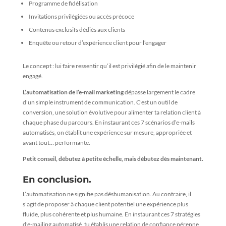
Programme de fidélisation
Invitations privilégiées ou accès précoce
Contenus exclusifs dédiés aux clients
Enquête ou retour d’expérience client pour l’engager
Le concept : lui faire ressentir qu’il est privilégié afin de le maintenir
engagé.
L’automatisation de l’e-mail marketing
dépasse largement le cadre
d’un simple instrument de communication. C’est un outil de
conversion, une solution évolutive pour alimenter ta relation client à
chaque phase du parcours. En instaurant ces 7 scénarios d’e-mails
automatisés, on établit une expérience sur mesure, appropriée et
avant tout… performante.
Petit conseil, débutez à petite échelle, mais débutez dès maintenant.
En conclusion.
L’automatisation ne signifie pas déshumanisation. Au contraire, il
s’agit de proposer à chaque client potentiel une expérience plus
fluide, plus cohérente et plus humaine. En instaurant ces 7 stratégies
d’e-mailing automatisé, tu établis une relation de confiance pérenne