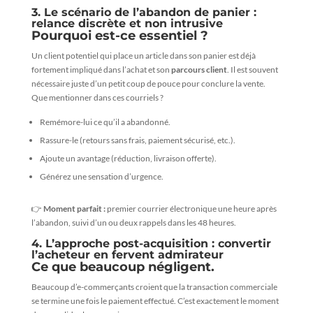
3. Le scénario de l’abandon de panier :
relance discrète et non intrusive
Pourquoi est-ce essentiel ?
Un client potentiel qui place un article dans son panier est déjà
fortement impliqué dans l’achat et son
parcours client
. Il est souvent
nécessaire juste d’un petit coup de pouce pour conclure la vente.
Que mentionner dans ces courriels ?
Remémore-lui ce qu’il a abandonné.
Rassure-le (retours sans frais, paiement sécurisé, etc.).
Ajoute un avantage (réduction, livraison offerte).
Générez une sensation d’urgence.
👉
Moment parfait :
premier courrier électronique une heure après
l’abandon, suivi d’un ou deux rappels dans les 48 heures.
4. L’approche post-acquisition : convertir
l’acheteur en fervent admirateur
Ce que beaucoup négligent.
Beaucoup d’e-commerçants croient que la transaction commerciale
se termine une fois le paiement effectué. C’est exactement le moment