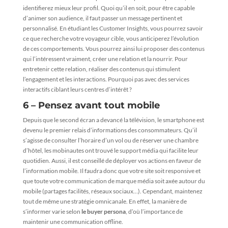
identifierez mieux leur profil. Quoi qu’il en soit, pour être capable
d’animer son audience, il faut passer un message pertinent et
personnalisé. En étudiant les Customer Insights, vous pourrez savoir
ce que recherche votre voyageur cible, vous anticiperez l’évolution
de ces comportements. Vous pourrez ainsi lui proposer des contenus
qui l’intéressent vraiment, créer une relation et la nourrir. Pour
entretenir cette relation, réaliser des contenus qui stimulent
l’engagement et les interactions. Pourquoi pas avec des services
interactifs ciblant leurs centres d’intérêt ?
6 – Pensez avant tout mobile
Depuis que le second écran a devancé la télévision, le smartphone est
devenu le premier relais d’informations des consommateurs. Qu’il
s’agisse de consulter l’horaire d’un vol ou de réserver une chambre
d’hôtel, les mobinautes ont trouvé le support média qui facilite leur
quotidien. Aussi, il est conseillé de déployer vos actions en faveur de
l’information mobile. Il faudra donc que votre site soit responsive et
que toute votre communication de marque média soit axée autour du
mobile (partages facilités, réseaux sociaux…). Cependant, maintenez
tout de même une stratégie omnicanale. En effet, la manière de
s’informer varie selon
le buyer persona
, d’où l’importance de
maintenir une communication offline.