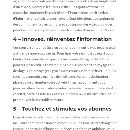
agrémenter vos contenus d’enregistrements podcasts ou simplement
d’un texte qui évoque les lieux à visiter. Ces ajouts offrent une
approche émotionnelle enrichissant l’information.
Le site relais
d’informations
ch.ch
(une offre de la Confédération, des cantons et
des communes) l’a bien compris et a opté pour des vidéos ludiques
pour faciliter la compréhension des formalités d’un séjour en Suisse.
4 – Innovez, réinventez l’information
Vos concurrents ont déjà bien compris comment le web peut les aider
à attirer de nouveaux clients. Pour tirer votre épingle du jeu, il vous
faudra donc vous démarquer et faire preuve d’originalité ! Vous
pourrez y parvenir, par exemple, par le biais de récits de voyages ou
de vlogs. « Faire voyager » grâce à des contenus immersifs et ludiques
constitue une autre manière de mettre en avant une destination
phare ou de présenter votre activité. Imaginez comment vous
pourrez attirer la curiosité des internautes de manière différente. À
cet effet, certains acteurs suisses s’initient à la « visite virtuelle » pour
promouvoir leurs établissements.
5 – Touchez et stimulez vos abonnés
La qualité de vos informations ne saurait être optimisée sans une
meilleure compréhension de votre public. En favorisant l’échange, en
créant une sorte de tribune pour laisser exprimer les opinions, vous