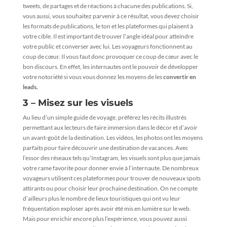
tweets, de partages et de réactions à chacune des publications. Si,
vous aussi, vous souhaitez parvenir à ce résultat, vous devez choisir
les formats de publications, le ton et les plateformes qui plaisent à
votre cible. Il est important de trouver l’angle idéal pour atteindre
votre public et converser avec lui. Les voyageurs fonctionnent au
coup de cœur. Il vous faut donc provoquer ce coup de cœur avec le
bon discours. En effet, les internautes ont le pouvoir de développer
votre notoriété si vous vous donnez les moyens de les
convertir en
leads.
3 – Misez sur les visuels
Au lieu d’un simple guide de voyage, préférez les récits illustrés
permettant aux lecteurs de faire immersion dans le décor et d’avoir
un avant-goût de la destination. Les vidéos, les photos ont les moyens
parfaits pour faire découvrir une destination de vacances. Avec
l’essor des réseaux tels qu’Instagram, les visuels sont plus que jamais
votre rame favorite pour donner envie à l’internaute. De nombreux
voyageurs utilisent ces plateformes pour trouver de nouveaux spots
attirants ou pour choisir leur prochaine destination. On ne compte
d’ailleurs plus le nombre de lieux touristiques qui ont vu leur
fréquentation exploser après avoir été mis en lumière sur le web.
Mais pour enrichir encore plus l’expérience, vous pouvez aussi