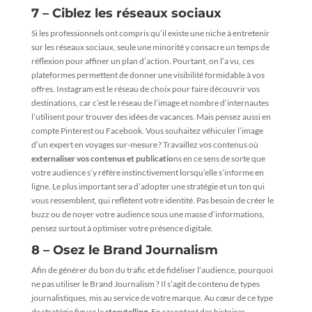
7 – Ciblez les réseaux sociaux
Si les professionnels ont compris qu’il existe une niche à entretenir
sur les réseaux sociaux, seule une minorité y consacre un temps de
réflexion pour affiner un plan d’action. Pourtant, on l’a vu, ces
plateformes permettent de donner une visibilité formidable à vos
offres. Instagram est le réseau de choix pour faire découvrir vos
destinations, car c’est le réseau de l’image et nombre d’internautes
l’utilisent pour trouver des idées de vacances. Mais pensez aussi en
compte Pinterest ou Facebook. Vous souhaitez véhiculer l’image
d’un expert en voyages sur-mesure ? Travaillez vos contenus où
externaliser vos contenus et publicatio
ns en ce sens de sorte que
votre audience s’y réfère instinctivement lorsqu’elle s’informe en
ligne. Le plus important sera d’adopter une stratégie et un ton qui
vous ressemblent, qui reflètent votre identité. Pas besoin de créer le
buzz ou de noyer votre audience sous une masse d’informations,
pensez surtout à optimiser votre présence digitale.
8 – Osez le Brand Journalism
Afin de générer du bon du trafic et de fidéliser l’audience, pourquoi
ne pas utiliser le Brand Journalism ? Il s’agit de contenu de types
journalistiques, mis au service de votre marque. Au cœur de ce type
de stratégie figure le
storytelling
. En racontant des histoires