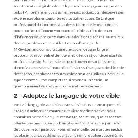
transformation digitale a donné le pouvoir au voyageur : zappant les
pubs TV, il préfère les posts sur les réseaux sociaux où il découvre des
expériences plus engageantes et plus authentiques. En tant que
professionnel du tourisme, vous devez fournir ce type de contenu
pour toucher réellement votre cœur de cible. Au lieu de tenter
d’influencer vos prospects dans leurs décisions d’achat, Il vaut mieux
développer des contenus utiles. Prenons l’exemple de
MySwitzerland.com
qui a gagné une audience assez large en
proposant des conseils et de nouvelles idées de séjour dépendant du
profil du touriste. Sur son site, on peut trouver des articles sur le
thème “vacances dans la nature” ou “les lacs suisses”, avec des idées de
destination, des photos et toutes les informations utiles au lecteur. Ce
type de contenu, très complet et qui répond à un besoin, un
questionnement du voyageur, va permettre de convertir.
2 – Adoptez le langage de votre cible
Parlez le langage de vos cibles et vous deviendrez une marque média
capable d’animer une communauté vivante et interactive ! Vous
connaissez votre cible? Quel est son âge, son milieu, quelles sont ses
attentes, ses besoins, ses problématiques ? Tout cela vous permettra
de trouver le ton juste pour vous adresser à elle. Les marques médias
les plus influentes se démarquent par le nombre de leurs abonnés, de