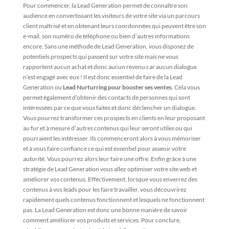
Pour commencer, la Lead Generation permet de connaître son
audience en convertissant les visiteurs de votre site via un parcours
client maîtrisé et en obtenant leurs coordonnées qui peuvent être son
e-mail, son numéro de téléphone ou bien d’autres informations
encore. Sans une méthode de Lead Generation, vous disposez de
potentiels prospects qui passent sur votre site mais ne vous
rapportent aucun achat et donc aucun revenu car aucun dialogue
n’est engagé avec eux ! Il est donc essentiel de faire de la Lead
Generation ou
Lead Nurturring pour booster ses ventes
. Cela vous
permet également d’obtenir des contacts de personnes qui sont
intéressées par ce que vous faites et donc déclencher un dialogue.
Vous pourrez transformer ces prospects en clients en leur proposant
au fur et à mesure d’autres contenus qui leur seront utiles ou qui
pourraient les intéresser. Ils commenceront alors à vous mémoriser
et à vous faire confiance ce qui est essentiel pour asseoir votre
autorité. Vous pourrez alors leur faire une offre. Enfin grâce à une
stratégie de Lead Generation vous allez optimiser votre site web et
améliorer vos contenus. Effectivement, lorsque vous enverrez des
contenus à vos leads pour les faire travailler, vous découvrirez
rapidement quels contenus fonctionnent et lesquels ne fonctionnent
pas. La Lead Generation est donc une bonne manière de savoir
comment améliorer vos produits et services. Pour conclure,