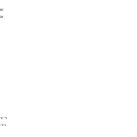
er
se
uturs
es...