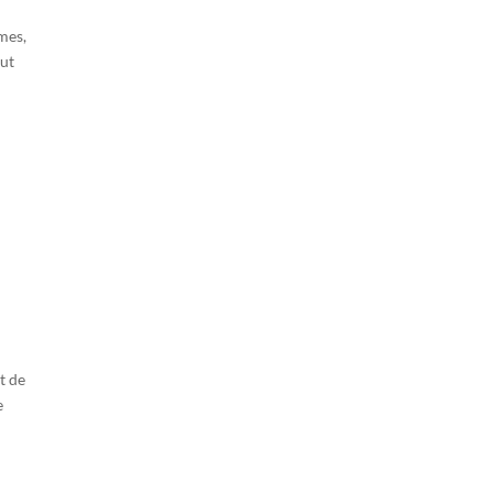
rmes,
out
t de
e