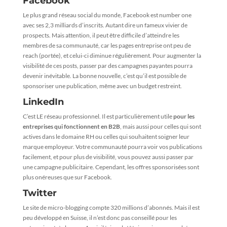
Facebook
Le plus grand réseau social du monde, Facebook est number one
avec ses 2,3 milliards d’inscrits. Autant dire un fameux vivier de
prospects. Mais attention, il peut être difficile d’atteindre les
membres de sa communauté, car les pages entreprise ont peu de
reach (portée), et celui-ci diminue régulièrement. Pour augmenter la
visibilité de ces posts, passer par des campagnes payantes pourra
devenir inévitable. La bonne nouvelle, c’est qu’il est possible de
sponsoriser une publication, même avec un budget restreint.
LinkedIn
C’est LE réseau professionnel. Il est particulièrement utile
pour les
entreprises qui fonctionnent en B2B
, mais aussi pour celles qui sont
actives dans le domaine RH ou celles qui souhaitent soigner leur
marque employeur. Votre communauté pourra voir vos publications
facilement, et pour plus de visibilité, vous pouvez aussi passer par
une campagne publicitaire. Cependant, les offres sponsorisées sont
plus onéreuses que sur Facebook.
Twitter
Le site de micro-blogging compte 320 millions d’abonnés. Mais il est
peu développé en Suisse, il n’est donc pas conseillé pour les