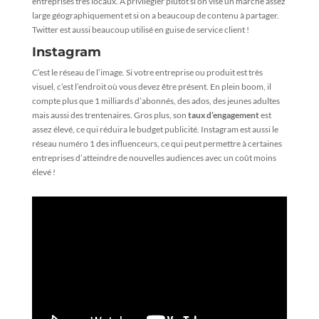
entreprises très locaux. A privilégier plutôt si on vise un marché assez
large géographiquement et si on a beaucoup de contenu à partager.
Twitter est aussi beaucoup utilisé en guise de service client !
Instagram
C’est le réseau de l’image. Si votre entreprise ou produit est très
visuel, c’est l’endroit où vous devez être présent. En plein boom, il
compte plus que 1 milliards d’abonnés, des ados, des jeunes adultes
mais aussi des trentenaires. Gros plus, son
taux d’engagement
est
assez élevé, ce qui réduira le budget publicité. Instagram est aussi le
réseau numéro 1 des influenceurs, ce qui peut permettre à certaines
entreprises d’atteindre de nouvelles audiences avec un coût moins
élevé !