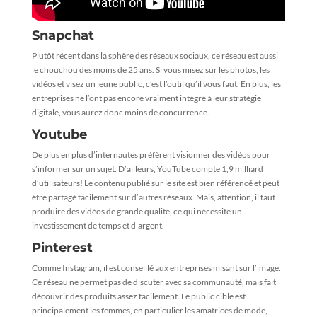
Snapchat
Plutôt récent dans la sphère des réseaux sociaux, ce réseau est aussi
le chouchou des moins de 25 ans. Si vous misez sur les photos, les
vidéos et visez un jeune public, c’est l’outil qu’il vous faut. En plus, les
entreprises ne l’ont pas encore vraiment intégré à leur stratégie
digitale, vous aurez donc moins de concurrence.
Youtube
De plus en plus d’internautes préfèrent visionner des vidéos pour
s’informer sur un sujet. D’ailleurs, YouTube compte 1,9 milliard
d’utilisateurs! Le contenu publié sur le site est bien référencé et peut
être partagé facilement sur d’autres réseaux. Mais, attention, il faut
produire des vidéos de grande qualité, ce qui nécessite un
investissement de temps et d’argent.
Pinterest
Comme Instagram, il est conseillé aux entreprises misant sur l’image.
Ce réseau ne permet pas de discuter avec sa communauté, mais fait
découvrir des produits assez facilement. Le public cible est
principalement les femmes, en particulier les amatrices de mode,