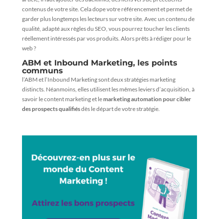
contenus de votre site. Cela dope votre référencement et permet de
garder plus longtemps les lecteurs sur votre site. Avec un contenu de
qualité, adapté aux règles du SEO, vous pourrez toucher les clients
réellement intéressés par vos produits. Alors prêts à rédiger pour le
web ?
ABM et Inbound Marketing, les points
communs
l’ABM et l’Inbound Marketing sont deux stratégies marketing
distincts. Néanmoins, elles utilisent les mêmes leviers d’acquisition, à
savoir le content marketing et le
marketing automation pour cibler
des prospects qualifiés
dès le départ de votre stratégie.