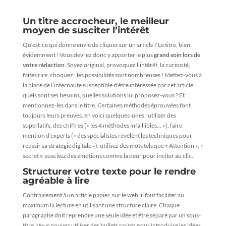
Un titre accrocheur, le meilleur
moyen de susciter l’intérêt
Qu’est-ce qui donne envie de cliquer sur un article ? Le titre, bien
évidemment ! Vous devrez donc y apporter le plus
grand soin lors de
votre rédaction
. Soyez original, provoquez l’intérêt, la curiosité,
faites rire, choquez : les possibilités sont nombreuses ! Mettez-vous à
la place de l’internaute susceptible d’être intéressée par cet article :
quels sont ses besoins, quelles solutions lui proposez-vous ? Et
mentionnez-les dans le titre. Certaines méthodes éprouvées font
toujours leurs preuves, en voici quelques-unes : utiliser des
superlatifs, des chiffres (« les 4 méthodes infaillibles… »), faire
mention d’experts (« des spécialistes révèlent les techniques pour
réussir sa stratégie digitale »), utilisez des mots tels que « Attention », «
secret », suscitez des émotions comme la peur pour inciter au clic.
Structurer votre texte pour le rendre
agréable à lire
Contrairement à un article papier, sur le web, il faut faciliter au
maximum la lecture en utilisant une structure claire. Chaque
paragraphe doit reprendre une seule idée et être séparé par un sous-
titre. Vous pouvez utiliser des bullets points pour introduire les idées