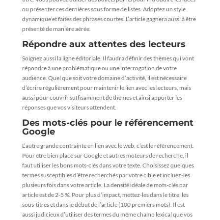
ou présenter ces dernières sous forme de listes. Adoptez un style
dynamique et faites des phrases courtes. L’article gagnera aussi à être
présenté de manière aérée.
Répondre aux attentes des lecteurs
Soignez aussi la ligne éditoriale. Il faudra définir des thèmes qui vont
répondre à une problématique ou une interrogation de votre
audience. Quel que soit votre domaine d’activité, il est nécessaire
d’écrire régulièrement pour maintenir le lien avec les lecteurs, mais
aussi pour couvrir suffisamment de thèmes et ainsi apporter les
réponses que vos visiteurs attendent.
Des mots-clés pour le référencement
Google
L’autre grande contrainte en lien avec le web, c’est le référencement.
Pour être bien placé sur Google et autres moteurs de recherche, il
faut utiliser les bons mots-clés dans votre texte. Choisissez quelques
termes susceptibles d’être recherchés par votre cible et incluez-les
plusieurs fois dans votre article. La densité idéale de mots-clés par
article est de 2-5 %. Pour plus d’impact, mettez-les dans le titre, les
sous-titres et dans le début de l’article (100 premiers mots). Il est
aussi judicieux d’utiliser des termes du même champ lexical que vos