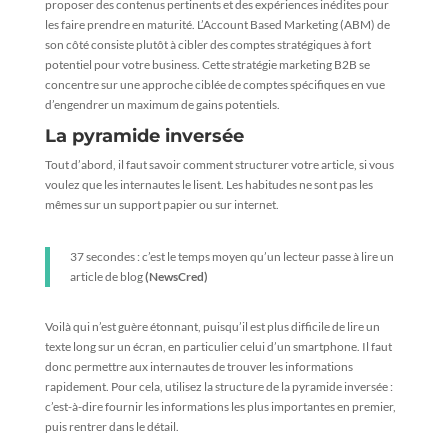
proposer des contenus pertinents et des expériences inédites pour
les faire prendre en maturité. L’Account Based Marketing (ABM) de
son côté consiste plutôt à cibler des comptes stratégiques à fort
potentiel pour votre business. Cette stratégie marketing B2B se
concentre sur une approche ciblée de comptes spécifiques en vue
d’engendrer un maximum de gains potentiels.
La pyramide inversée
Tout d’abord, il faut savoir comment structurer votre article, si vous
voulez que les internautes le lisent. Les habitudes ne sont pas les
mêmes sur un support papier ou sur internet.
37 secondes : c’est le temps moyen qu’un lecteur passe à lire un
article de blog
(
NewsCred
)
Voilà qui n’est guère étonnant, puisqu’il est plus difficile de lire un
texte long sur un écran, en particulier celui d’un smartphone. Il faut
donc permettre aux internautes de trouver les informations
rapidement. Pour cela, utilisez la structure de la pyramide inversée :
c’est-à-dire fournir les informations les plus importantes en premier,
puis rentrer dans le détail.