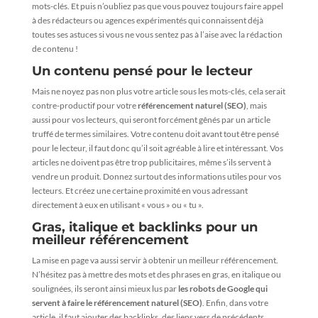
mots-clés. Et puis n’oubliez pas que vous pouvez toujours faire appel
à des rédacteurs ou agences expérimentés qui connaissent déjà
toutes ses astuces si vous ne vous sentez pas à l’aise avec la rédaction
de contenu !
Un contenu pensé pour le lecteur
Mais ne noyez pas non plus votre article sous les mots-clés, cela serait
contre-productif pour votre
référencement naturel (SEO)
, mais
aussi pour vos lecteurs, qui seront forcément gênés par un article
truffé de termes similaires. Votre contenu doit avant tout être pensé
pour le lecteur, il faut donc qu’il soit agréable à lire et intéressant. Vos
articles ne doivent pas être trop publicitaires, même s’ils servent à
vendre un produit. Donnez surtout des informations utiles pour vos
lecteurs. Et créez une certaine proximité en vous adressant
directement à eux en utilisant « vous » ou « tu ».
Gras, italique et backlinks pour un
meilleur référencement
La mise en page va aussi servir à obtenir un meilleur référencement.
N’hésitez pas à mettre des mots et des phrases en gras, en italique ou
soulignées, ils seront ainsi mieux lus par
les robots de Google qui
servent à faire le référencement naturel (SEO)
. Enfin, dans votre
article, il faut ajouter des backlinks, des liens vers de précédents