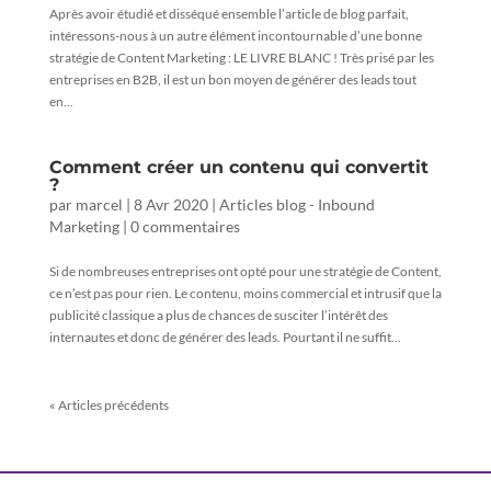
Après avoir étudié et disséqué ensemble l’article de blog parfait,
intéressons-nous à un autre élément incontournable d’une bonne
stratégie de Content Marketing : LE LIVRE BLANC ! Très prisé par les
entreprises en B2B, il est un bon moyen de générer des leads tout
en...
Comment créer un contenu qui convertit
?
par
marcel
|
8 Avr 2020
|
Articles blog - Inbound
Marketing
|
0 commentaires
Si de nombreuses entreprises ont opté pour une stratégie de Content,
ce n’est pas pour rien. Le contenu, moins commercial et intrusif que la
publicité classique a plus de chances de susciter l’intérêt des
internautes et donc de générer des leads. Pourtant il ne suffit...
« Articles précédents