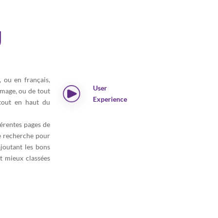
g
, ou en français,
User
image, ou de tout
Experience
 tout en haut du
férentes pages de
de recherche pour
joutant les bons
nt mieux classées