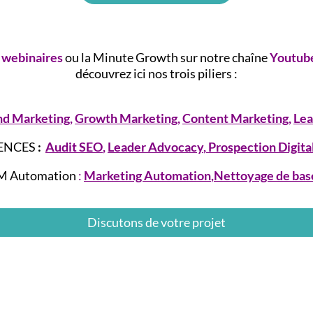
webinaires
ou la Minute Growth sur notre chaîne
Youtub
découvrez ici nos trois piliers :
nd Marketing
,
Growth
Marketing
,
Content Marketing
,
Lea
IENCES
:
Audit SEO
,
Leader Advocacy
,
Prospection Digita
CRM Automation
:
Marketing Automation
,
Nettoyage de bas
Discutons de votre projet