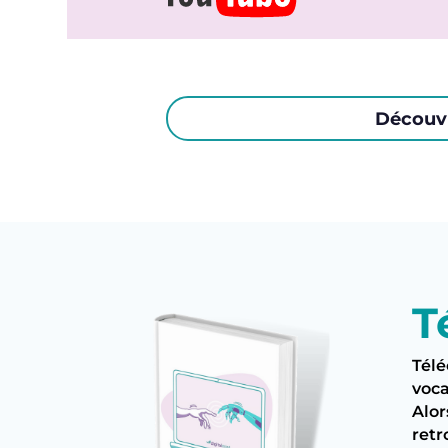
Découvr
T
Télé
voca
Alor
retr