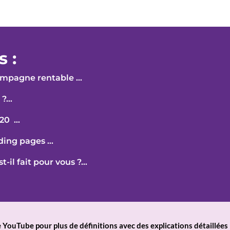
s :
ampagne rentable …
 ?…
020 …
nding pages …
-il fait pour vous ?…
 YouTube pour plus de définitions avec des explications détaillées 