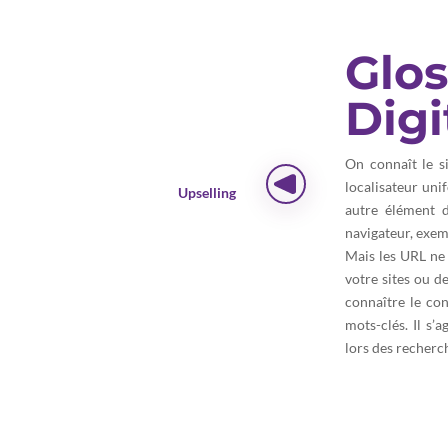
Glos
Digi
On connaît le si
localisateur uni
Upselling
autre élément d
navigateur, exem
Mais les URL ne 
votre sites ou d
connaître le co
mots-clés. Il s’
lors des recherc