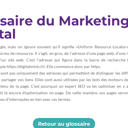
saire du Marketin
tal
gle, mais on ignore souvent qu’il signifie «Uniform Resource Locator»
forme de ressource. Il s’agit, en gros, de l’adresse d’une page web, d’une 
’un site web. C’est l’adresse qui figure dans la barre de recherche
ple https://digitalmint.ch/. Elle commence donc par https.
sont pas uniquement des adresses qui permettent de distinguer les dif
e partager vos liens. Elles sont aussi utilisées par les bots des moteurs 
ntenu de la page. C’est pourquoi un expert SEO va les optimiser en y a
agit là encore d’optimisation on-page. De cette manière, vos pages sero
hes d’internautes en lien avec ces termes.
Retour au glossaire