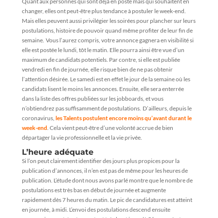
Quant aux personnes qui sont déjà en poste mais qui souhaitent en
changer, elles ont peut-être plus tendance à postuler le week-end.
Mais elles peuvent aussi privilégier les soirées pour plancher sur leurs
postulations, histoire de pouvoir quand même profiter de leur fin de
semaine. Vous l’aurez compris, votre annonce gagnera en visibilité si
elle est postée le lundi, tôt le matin. Elle pourra ainsi être vue d’un
maximum de candidats potentiels. Par contre, si elle est publiée
vendredi en fin de journée, elle risque bien de ne pas obtenir
l’attention désirée. Le samedi est en effet le jour de la semaine où les
candidats lisent le moins les annonces. Ensuite, elle sera enterrée
dans la liste des offres publiées sur les jobboards, et vous
n’obtiendrez pas suffisamment de postulations. D’ailleurs, depuis le
coronavirus,
les Talents postulent encore moins qu’avant durant le
week-end
. Cela vient peut-être d’une volonté accrue de bien
départager la vie professionnelle et la vie privée.
L’heure adéquate
Si l’on peut clairement identifier des jours plus propices pour la
publication d’annonces, il n’en est pas de même pour les heures de
publication. L’étude dont nous avons parlé montre que le nombre de
postulations est très bas en début de journée et augmente
rapidement dès 7 heures du matin. Le pic de candidatures est atteint
en journée, à midi. L’envoi des postulations descend ensuite