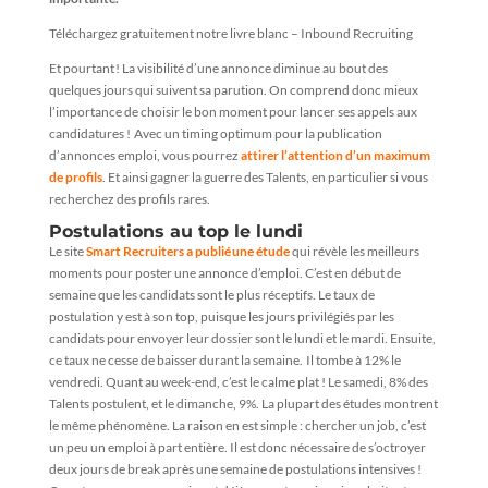
Téléchargez gratuitement notre livre blanc – Inbound Recruiting
Et pourtant ! La visibilité d’une annonce diminue au bout des
quelques jours qui suivent sa parution. On comprend donc mieux
l’importance de choisir le bon moment pour lancer ses appels aux
candidatures ! Avec un timing optimum pour la publication
d’annonces emploi, vous pourrez
attirer l’attention d’un maximum
de profils
. Et ainsi gagner la guerre des Talents, en particulier si vous
recherchez des profils rares.
Postulations au top le lundi
Le site
Smart Recruiters a publié une étude
qui révèle les meilleurs
moments pour poster une annonce d’emploi. C’est en début de
semaine que les candidats sont le plus réceptifs. Le taux de
postulation y est à son top, puisque les jours privilégiés par les
candidats pour envoyer leur dossier sont le lundi et le mardi. Ensuite,
ce taux ne cesse de baisser durant la semaine. Il tombe à 12% le
vendredi. Quant au week-end, c’est le calme plat ! Le samedi, 8% des
Talents postulent, et le dimanche, 9%. La plupart des études montrent
le même phénomène. La raison en est simple : chercher un job, c’est
un peu un emploi à part entière. Il est donc nécessaire de s’octroyer
deux jours de break après une semaine de postulations intensives !