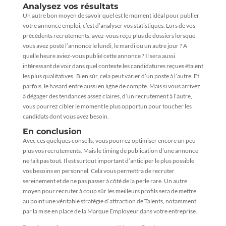
Analysez vos résultats
Un autre bon moyen de savoir quel est le moment idéal pour publier
votre annonce emploi, c’est d’analyser vos statistiques. Lors de vos
précédents recrutements, avez-vous reçu plus de dossiers lorsque
vous avez posté l’annonce le lundi, le mardi ou un autre jour ? A
quelle heure aviez-vous publié cette annonce ? Il sera aussi
intéressant de voir dans quel contexte les candidatures reçues étaient
les plus qualitatives. Bien sûr, cela peut varier d’un poste à l’autre. Et
parfois, le hasard entre aussi en ligne de compte. Mais si vous arrivez
à dégager des tendances assez claires, d’un recrutement à l’autre,
vous pourrez cibler le moment le plus opportun pour toucher les
candidats dont vous avez besoin.
En conclusion
Avec ces quelques conseils, vous pourrez optimiser encore un peu
plus vos recrutements. Mais le timing de publication d’une annonce
ne fait pas tout. Il est surtout important d’anticiper le plus possible
vos besoins en personnel. Cela vous permettra de recruter
sereinement et de ne pas passer à côté de la perle rare. Un autre
moyen pour recruter à coup sûr les meilleurs profils sera de mettre
au point une véritable stratégie d’attraction de Talents, notamment
par la mise en place de la Marque Employeur dans votre entreprise.