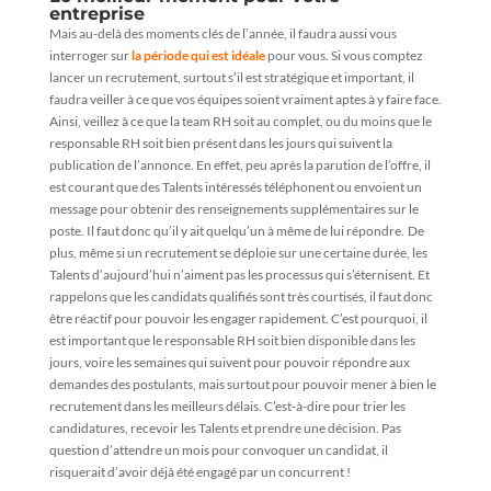
entreprise
Mais au-delà des moments clés de l’année, il faudra aussi vous
interroger sur
la période qui est idéale
pour vous. Si vous comptez
lancer un recrutement, surtout s’il est stratégique et important, il
faudra veiller à ce que vos équipes soient vraiment aptes à y faire face.
Ainsi, veillez à ce que la team RH soit au complet, ou du moins que le
responsable RH soit bien présent dans les jours qui suivent la
publication de l’annonce. En effet, peu après la parution de l’offre, il
est courant que des Talents intéressés téléphonent ou envoient un
message pour obtenir des renseignements supplémentaires sur le
poste. Il faut donc qu’il y ait quelqu’un à même de lui répondre. De
plus, même si un recrutement se déploie sur une certaine durée, les
Talents d’aujourd’hui n’aiment pas les processus qui s’éternisent. Et
rappelons que les candidats qualifiés sont très courtisés, il faut donc
être réactif pour pouvoir les engager rapidement. C’est pourquoi, il
est important que le responsable RH soit bien disponible dans les
jours, voire les semaines qui suivent pour pouvoir répondre aux
demandes des postulants, mais surtout pour pouvoir mener à bien le
recrutement dans les meilleurs délais. C’est-à-dire pour trier les
candidatures, recevoir les Talents et prendre une décision. Pas
question d’attendre un mois pour convoquer un candidat, il
risquerait d’avoir déjà été engagé par un concurrent !