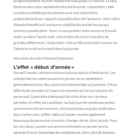
progressivement, tout en restant très haut jusqu’à 5 heures. Le taux
diminue alors plus rapidement durant la soirée. Cependant, cette
courbe ne semble pas forcément avoir une importante
prépondérante par rapport à la publication de l’annonce. Votre offre
d’emploi bénéficie d’une bonne visibilité durant les heures qui
suivent sa publication. Ainsi, si vous publiez votre annonce le lundi
matin ou dans l’après-midi, cela ne devrait a priori pas faire de
grandes différences. L’important, c’est qu’elle puisse être vue par les
Talents le lundi ou le mardi dans la journée.
Discutons de votre Marque Employeur
L’effet «
début d’année
»
Durant l’année, certains mois sont plus propices à l’embauche. Les
entreprises recrutent souvent en janvier ou en septembre,
généralement pour des raisons strictement liées au business. S’il est
difficile de connaître à l’avance le moment où l’on aura besoin de
personnel, il peut être intéressant de se focaliser sur ces deux
périodes. En effet, les candidats, sachant que de nombreux postes
sont ouverts durant ces mois, sont aussi beaucoup plus actifs dans
leurs recherches. L’effet « début d’année » motive également
beaucoup de personnes à vouloir changer de vie, donc de job. Pour
les recruteurs, poster une annonce d’emploi en janvier sera la
garantie d’avoir davantage de candidatures, donc plus de dossiers