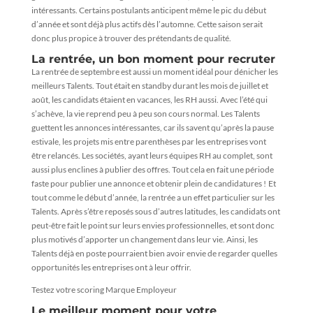
intéressants. Certains postulants anticipent même le pic du début
d’année et sont déjà plus actifs dès l’automne. Cette saison serait
donc plus propice à trouver des prétendants de qualité.
La rentrée, un bon moment pour recruter
La rentrée de septembre est aussi un moment idéal pour dénicher les
meilleurs Talents. Tout était en standby durant les mois de juillet et
août, les candidats étaient en vacances, les RH aussi. Avec l’été qui
s’achève, la vie reprend peu à peu son cours normal. Les Talents
guettent les annonces intéressantes, car ils savent qu’après la pause
estivale, les projets mis entre parenthèses par les entreprises vont
être relancés. Les sociétés, ayant leurs équipes RH au complet, sont
aussi plus enclines à publier des offres. Tout cela en fait une période
faste pour publier une annonce et obtenir plein de candidatures ! Et
tout comme le début d’année, la rentrée a un effet particulier sur les
Talents. Après s’être reposés sous d’autres latitudes, les candidats ont
peut-être fait le point sur leurs envies professionnelles, et sont donc
plus motivés d’apporter un changement dans leur vie. Ainsi, les
Talents déjà en poste pourraient bien avoir envie de regarder quelles
opportunités les entreprises ont à leur offrir.
Testez votre scoring Marque Employeur
Le meilleur moment pour votre