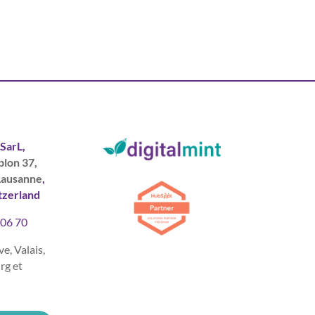
 SarL,
plon 37,
Lausanne
,
tzerland
 06 70
e, Valais,
rg et