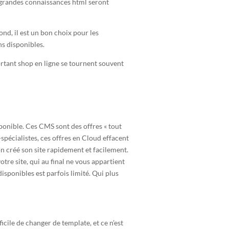
 de grandes connaissances html seront
d, il est un bon choix pour les
ns disponibles.
portant shop en ligne se tournent souvent
sponible. Ces CMS sont des offres « tout
spécialistes, ces offres en Cloud effacent
on créé son site rapidement et facilement.
otre site, qui au final ne vous appartient
sponibles est parfois limité. Qui plus
icile de changer de template, et ce n’est