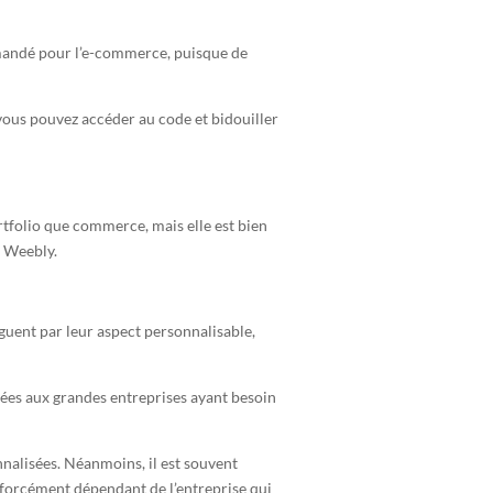
ommandé pour l’e-commerce, puisque de
 vous pouvez accéder au code et bidouiller
ortfolio que commerce, mais elle est bien
u Weebly.
inguent par leur aspect personnalisable,
rvées aux grandes entreprises ayant besoin
nnalisées. Néanmoins, il est souvent
s forcément dépendant de l’entreprise qui