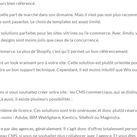
ours bien référencé.
ne belle part de marché dans son domaine. Mais il n’est pas non plus rec
sont payantes. Le choix de templates est assez limité.
 solutions parfaites pour les sites-vitrines ou l’e-commerce. Avec Jimdo,
s designs sont moins jolis que ceux de la concurrence.
commerce. Le plus de Shopify, c’est qu’il permet un bon référencement.
t un look vraiment pro à votre site. Cette solution est plutôt orientée p
re un bon support technique. Cependant, il est moins intuitif que Wix o
tions si vous souhaitez créer votre site : les CMS commerciaux, qui se dist
 aussi, il existe plusieurs possibilités :
système de licence. Ces solutions sont très onéreuses et donc plutôt rése
 noms : Adobe, IBM WebSphere, Kentico, Sitefinit ou Magniolia.
re par des agences, généralement. Il s’agit donc d’offres totalement perso
uveau CMS, si vous ne souhaitez plus collaborer avec l’agence. Et vous ête