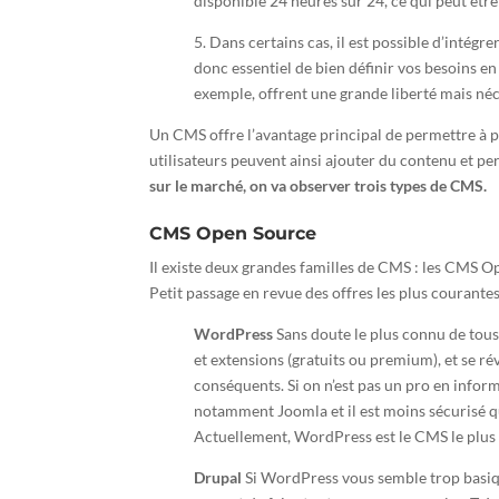
disponible 24 heures sur 24, ce qui peut êtr
5. Dans certains cas, il est possible d’intégr
donc essentiel de bien définir vos besoins en 
exemple, offrent une grande liberté mais n
Un CMS offre l’avantage principal de permettre à 
utilisateurs peuvent ainsi ajouter du contenu et per
sur le marché, on va observer trois types de CMS.
CMS Open Source
Il existe deux grandes familles de CMS : les CMS O
Petit passage en revue des offres les plus courantes
WordPress
Sans doute le plus connu de tous 
et extensions (gratuits ou premium), et se ré
conséquents. Si on n’est pas un pro en infor
notamment Joomla et il est moins sécurisé qu
Actuellement, WordPress est le CMS le plus uti
Drupal
Si WordPress vous semble trop basique