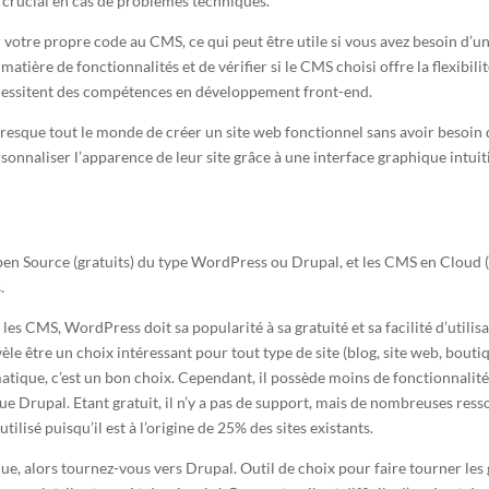
e crucial en cas de problèmes techniques.
er votre propre code au CMS, ce qui peut être utile si vous avez besoin d’une
matière de fonctionnalités et de vérifier si le CMS choisi offre la flexibil
écessitent des compétences en développement front-end.
presque tout le monde de créer un site web fonctionnel sans avoir beso
sonnaliser l’apparence de leur site grâce à une interface graphique intuit
pen Source (gratuits) du type WordPress ou Drupal, et les CMS en Cloud (s
.
les CMS, WordPress doit sa popularité à sa gratuité et sa facilité d’utili
vèle être un choix intéressant pour tout type de site (blog, site web, bouti
matique, c’est un bon choix. Cependant, il possède moins de fonctionnalité
e Drupal. Etant gratuit, il n’y a pas de support, mais de nombreuses ress
lisé puisqu’il est à l’origine de 25% des sites existants.
, alors tournez-vous vers Drupal. Outil de choix pour faire tourner les g