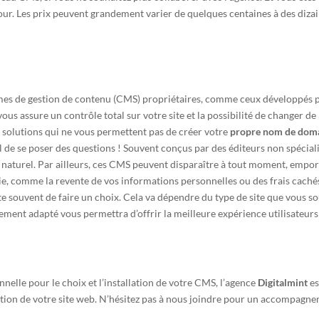
ur. Les prix peuvent grandement varier de quelques centaines à des dizain
mes de gestion de contenu (CMS) propriétaires, comme ceux développés pa
 assure un contrôle total sur votre site et la possibilité de changer de 
 solutions qui ne vous permettent pas de créer votre
propre nom de dom
rucial de se poser des questions ! Souvent conçus par des éditeurs non spéc
aturel. Par ailleurs, ces CMS peuvent disparaître à tout moment, emport
e, comme la revente de vos informations personnelles ou des frais cachés.
te souvent de faire un choix. Cela va dépendre du type de site que vous so
tement adapté vous permettra d’offrir la meilleure expérience utilisateurs
nnelle pour le choix et l’installation de votre CMS, l’agence
Digitalmint
es
ation de votre site web. N’hésitez pas à nous joindre pour un accompagnem