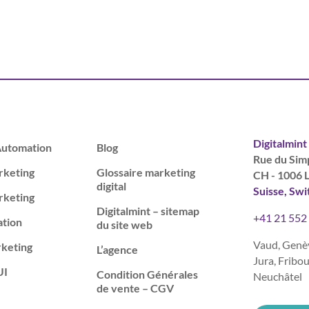
Digitalmint
Automation
Blog
Rue du Sim
rketing
Glossaire marketing
CH - 1006 
digital
Suisse, Swi
rketing
Digitalmint – sitemap
+41 21 552
ation
du site web
Vaud, Genèv
keting
L’agence
Jura, Fribou
UI
Condition Générales
Neuchâtel
de vente – CGV