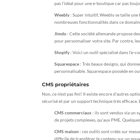
pas l’idéal pour une e-boutique car pas touj
Weebly
: Super intuitif, Weebly se taille u
nombreuses fonctionnalités dans ce domaine 
Jimdo
: Cette société allemande propose des
pour personnaliser votre site. Par contre, le
Shopify
: Voici un outil spécialisé dans l’e-
Squarespace
: Très beaux designs, qui donnen
personnalisable. Squarespace possède en out
CMS propriétaires
Non, ce n’est pas fini! Il existe encore d’autres op
sécurisé et par un support technique très efficace. Là
CMS commerciaux
: ils sont vendus via un 
de projets complexes, qu’aux PME. Quelques
CMS maison
: ces outils sont créés sur mesu
difficile de transférer le contenu sur un no