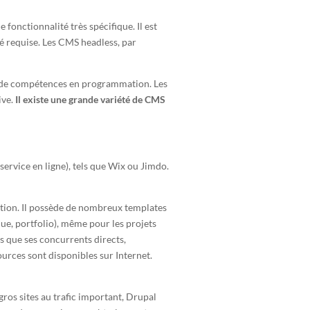
 fonctionnalité très spécifique. Il est
ité requise. Les CMS headless, par
in de compétences en programmation. Les
ive.
Il existe une grande variété de CMS
ervice en ligne), tels que Wix ou Jimdo.
sation. Il possède de nombreux templates
que, portfolio), même pour les projets
s que ses concurrents directs,
ources sont disponibles sur Internet.
ros sites au trafic important, Drupal