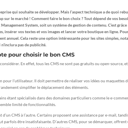
reprise qui souhaite se développer. Mais l’aspect technique a de quoi reb
 sur le marché ! Comment faire le bon choix ? Tout dépend de vos besoin
nt Management System, soit un système de gestion de contenu. C’est grâc
s, insérer vos textes et vos images et lancer votre boutique en ligne. Pour
ment annuel. Cela reste une option intéressante pour les sites simples, nota
n’inclura pas de publicité.
te pour choisir le bon CMS
à considérer. En effet, tous les CMS ne sont pas gratuits ou open-source, 
n pour l’utilisateur. Il doit permettre de réaliser vos idées ou maquettes d
grandement simplifier le déplacement des éléments.
ains étant spécialisés dans des domaines particuliers comme le e-commerc
emble limité de fonctionnalités.
nt d’un CMS à l’autre. Certains proposent une assistance par e-mail, tandi
ut parfois être insatisfaisante. D’autres CMS, pour se démarquer, offrent