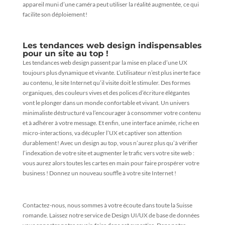
appareil muni d’une caméra peut utiliser la réalité augmentée, ce qui
facilite son déploiement !
Les tendances web design indispensables
pour un site au top !
Les tendances web design passent par la mise en place d’une UX
toujours plus dynamique et vivante. L’utilisateur n’est plus inerte face
au contenu, le site Internet qu’il visite doit le stimuler. Des formes
organiques, des couleurs vives et des polices d’écriture élégantes
vont le plonger dans un monde confortable et vivant. Un univers
minimaliste déstructuré va l’encourager à consommer votre contenu
et à adhérer à votre message. Et enfin, une interface animée, riche en
micro-interactions, va décupler l’UX et captiver son attention
durablement ! Avec un design au top, vous n’aurez plus qu’à vérifier
l’indexation de votre site et augmenter le trafic vers votre site web :
vous aurez alors toutes les cartes en main pour faire prospérer votre
business ! Donnez un nouveau souffle à votre site Internet !
Contactez-nous,
nous sommes à votre écoute dans toute la Suisse
romande. Laissez notre
service de Design UI/UX
de base de données