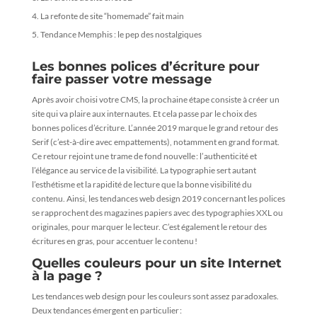
La refonte de site “homemade” fait main
Tendance Memphis : le pep des nostalgiques
Les bonnes polices d’écriture pour
faire passer votre message
Après avoir choisi votre CMS, la prochaine étape consiste à créer un
site qui va plaire aux internautes. Et cela passe par le choix des
bonnes polices d’écriture. L’année 2019 marque le grand retour des
Serif (c’est-à-dire avec empattements), notamment en grand format.
Ce retour rejoint une trame de fond nouvelle : l’authenticité et
l’élégance au service de la visibilité. La typographie sert autant
l’esthétisme et la rapidité de lecture que la bonne visibilité du
contenu. Ainsi, les tendances web design 2019 concernant les polices
se rapprochent des magazines papiers avec des typographies XXL ou
originales, pour marquer le lecteur. C’est également le retour des
écritures en gras, pour accentuer le contenu !
Quelles couleurs pour un site Internet
à la page ?
Les tendances web design pour les couleurs sont assez paradoxales.
Deux tendances émergent en particulier :