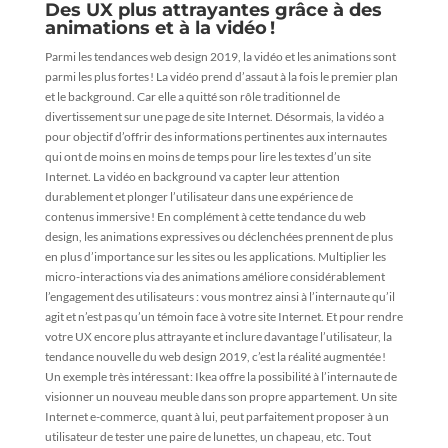
Des UX plus attrayantes grâce à des
animations et à la vidéo !
Parmi les tendances web design 2019, la vidéo et les animations sont
parmi les plus fortes ! La vidéo prend d’assaut à la fois le premier plan
et le background. Car elle a quitté son rôle traditionnel de
divertissement sur une page de site Internet. Désormais, la vidéo a
pour objectif d’offrir des informations pertinentes aux internautes
qui ont de moins en moins de temps pour lire les textes d’un site
Internet. La vidéo en background va capter leur attention
durablement et plonger l’utilisateur dans une expérience de
contenus immersive ! En complément à cette tendance du web
design, les animations expressives ou déclenchées prennent de plus
en plus d’importance sur les sites ou les applications. Multiplier les
micro-interactions via des animations améliore considérablement
l’engagement des utilisateurs : vous montrez ainsi à l’internaute qu’il
agit et n’est pas qu’un témoin face à votre site Internet. Et pour rendre
votre UX encore plus attrayante et inclure davantage l’utilisateur, la
tendance nouvelle du web design 2019, c’est la réalité augmentée !
Un exemple très intéressant : Ikea offre la possibilité à l’internaute de
visionner un nouveau meuble dans son propre appartement. Un site
Internet e-commerce, quant à lui, peut parfaitement proposer à un
utilisateur de tester une paire de lunettes, un chapeau, etc. Tout