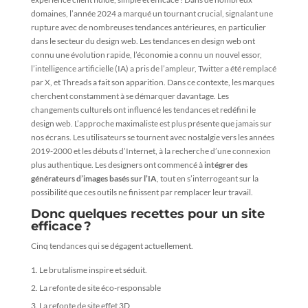
domaines, l’année 2024 a marqué un tournant crucial, signalant une
rupture avec de nombreuses tendances antérieures, en particulier
dans le secteur du design web. Les tendances en design web ont
connu une évolution rapide, l’économie a connu un nouvel essor,
l’intelligence artificielle (IA) a pris de l’ampleur, Twitter a été remplacé
par X, et Threads a fait son apparition. Dans ce contexte, les marques
cherchent constamment à se démarquer davantage. Les
changements culturels ont influencé les tendances et redéfini le
design web. L’approche maximaliste est plus présente que jamais sur
nos écrans. Les utilisateurs se tournent avec nostalgie vers les années
2019-2000 et les débuts d’Internet, à la recherche d’une connexion
plus authentique. Les designers ont commencé à
intégrer des
générateurs d’images basés sur l’IA
, tout en s’interrogeant sur la
possibilité que ces outils ne finissent par remplacer leur travail.
Donc quelques recettes pour un site
efficace ?
Cinq tendances qui se dégagent actuellement.
Le brutalisme inspire et séduit.
La refonte de site éco-responsable
La refonte de site effet 3D