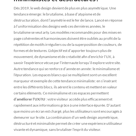
Dès 2019, le web design devient de plus en plus asymétrique. Une
tendance émerge : le brutalisme, à base d’atypisme et de
déstructuration, dont l’asymétrie est le fer de lance. Lancé en réponse
à l’uniformisation des designs web ces dernières années, le
brutalisme se veut arty. Les modèles recommandés pour des mises en
page cohérentes et harmonieuses doivent être oubliés au profit de la
répétition de motifs irréguliers ou de la superposition de couleurs, de
formes et de textures. L’objectif est d’apporter toujours plus de
mouvement, de dynamisme et de créativité afin d’enrichir l’UX, à
savoir l’expérience vécue par l’internaute lorsqu’il explore votre site.
Autre tendance qui se renforce d’année en année : le minimalisme et
l’épuration. Les espaces blancs qui se multiplient sont un excellent
marqueur et exemple de cette tendance minimaliste : en s’insérant
entre les différents blocs, ils aèrent le contenu et mettent en valeur
certains éléments. Ce minimalisme et ces espaces permettent
d’améliorer l’UX/IU
: votre visiteur accède plus efficacement et
rapidement aux informations grâce à une interface épurée. D’autant
que moins un écran est chargé, plus les utilisateurs sont encouragés à
demeurer sur le site. La combinaison d’un web design asymétrique,
déstructuré et minimaliste permet de créer une expérience utilisateur
vivante et dynamique, sans brutaliser l’esprit du visiteur.