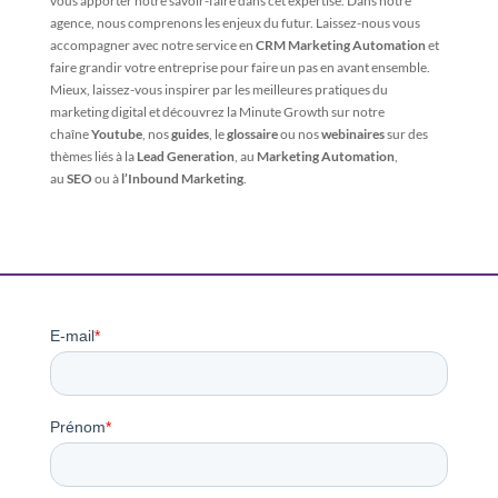
vous apporter notre savoir-faire dans cet expertise. Dans notre
agence, nous comprenons les enjeux du futur. Laissez-nous vous
accompagner avec notre service en
CRM Marketing Automation
et
faire grandir votre entreprise pour faire un pas en avant ensemble.
Mieux, laissez-vous inspirer par les meilleures pratiques du
marketing digital et découvrez la Minute Growth sur notre
chaîne
Youtube
, nos
guides
, le
glossaire
ou nos
webinaires
sur des
thèmes liés à la
Lead Generation
, au
Marketing Automation
,
au
SEO
ou à
l’Inbound Marketing
.