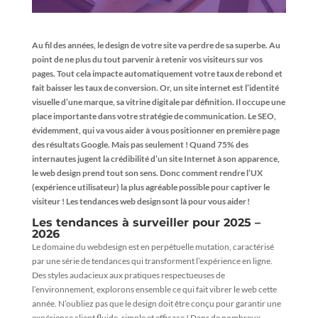
Au fil des années, le design de votre site va perdre de sa superbe. Au
point de ne plus du tout parvenir à retenir vos visiteurs sur vos
pages. Tout cela impacte automatiquement votre taux de rebond et
fait baisser les taux de conversion. ‍Or, un site internet est l’identité
visuelle d’une marque, sa vitrine digitale par définition. Il occupe une
place importante dans votre stratégie de communication. Le SEO,
évidemment, qui va vous aider à vous positionner en première page
des résultats Google. Mais pas seulement ! Quand 75% des
internautes jugent la crédibilité d’un site Internet à son apparence,
le web design prend tout son sens. Donc comment rendre l’UX
(expérience utilisateur) la plus agréable possible pour captiver le
visiteur ! Les tendances web design sont là pour vous aider !
Les tendances à surveiller pour 2025 –
2026
Le domaine du webdesign est en perpétuelle mutation, caractérisé
par une série de tendances qui transforment l’expérience en ligne.
Des styles audacieux aux pratiques respectueuses de
l’environnement, explorons ensemble ce qui fait vibrer le web cette
année. N’oubliez pas que le design doit être conçu pour garantir une
expérience client fluide, simple et efficace ! Dans de nombreux