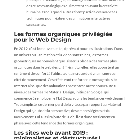
des œuvres analogiques qui mettent en avant la créativité
humaine, tandis que d’autres tirent parti de ces avancées
techniques pour réaliser des animations interactives
saisissantes.
Les formes organiques privilégiée
pour le Web Design
En 2019, c’est le mouvement qui prévaut pour les illustrations. Dans
un univers où l’animation et la vidéo sont reines, les formes
géométriques ne pouvaient que laisser la place à des formes plus
organiques dans le web design ! Très naturelles, elles apportent un
sentiment de confort à l’utilisateur, ainsi que du dynamisme et un
effet de mouvement. Ces effets vont renforcer le message du site
Internet ainsi que des animations présentes ! Autre nouveauté au
niveau des formes : le Material Design, initié par Google, qui
commence à remplacer le Flat Design dans les tendances web design !
Trop simpliste, ce dernier perd de la vitesse par rapport au Material
Design qui ajoute de la perspective, des ombres légères et du
mouvement. Lui aussi rajoute de la vie, il est donc totalement en
phase avec cette tendance des formes organiques.
Les sites web avant 2019 :
minimalistes et déstructurés !