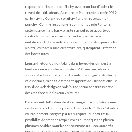
La poursuite des couleurs flashy, avec pour but d’attirer le
regard des utilisateurs. A ce titre, le Pantone de l’année 2019
est le « Living Coral » ou corail vivifiant, un rose saumon
punchy ! Comme le souligne le communiqué de Pantone,
cette nuance, « à la fois vibrante et moelleuse apporte du
confort dans notre environnement en perpétuelle
mutation » ! Autres couleurs très actuelles : les turquoises, les
violets, les roses audacieux et saturés, qui captent l’attention
des internautes.
Le grand retour du noir/blanc dans le web design : c’est la
tendance minimaliste de l’année 2019, avec un retour à un
sobre esthétisme. L’absence de couleur souligne les textures
et les formes, ralentit le temps et apporte de l’authenticité. Le
travail de web design en noir/blanc permet de transmettre
des émotions subtiles aux visiteurs !
L’avènement de l’automatisation a engendré un phénomène
captivant chez les concepteurs de sites web. Cette créativité a
été rapidement intégrée par les marques, leur offrant la
possibilité de créer des expériences numériques de plus en
plus mémorables pour les consommateurs. Face aux défis
posés par la technologie, certains graphistes se tournent vers