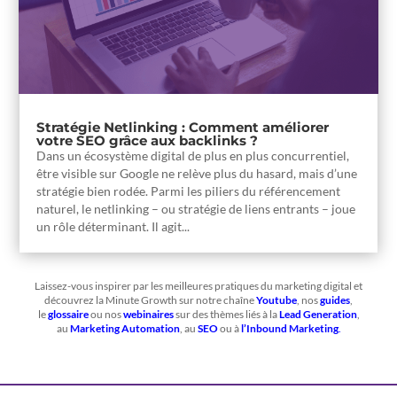
Stratégie Netlinking : Comment améliorer
votre SEO grâce aux backlinks ?
Dans un écosystème digital de plus en plus concurrentiel,
être visible sur Google ne relève plus du hasard, mais d’une
stratégie bien rodée. Parmi les piliers du référencement
naturel, le netlinking – ou stratégie de liens entrants – joue
un rôle déterminant. Il agit...
Laissez-vous inspirer par les meilleures pratiques du marketing digital et
découvrez la Minute Growth sur notre chaîne
Youtube
, nos
guides
,
le
glossaire
ou nos
webinaires
sur des thèmes liés à la
Lead Generation
,
au
Marketing Automation
, au
SEO
ou à
l’Inbound Marketing
.