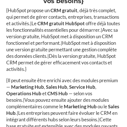
vos besoins}
{HubSpot propose un
CRM gratuit
, déjà très complet,
qui permet de gérer contacts, entreprises, transactions
et activités.|Le
CRM gratuit HubSpot
offre déjà toutes
les fonctionnalités essentielles pour démarrer.|Avec sa
version gratuite, HubSpot met à disposition un CRM
fonctionnel et performant.|HubSpot met à disposition
une version gratuite permettant une gestion complète
des données clients.|Dès la version gratuite, HubSpot
CRM permet de gérer efficacement vos contacts et
activités.}
{Il peut ensuite être enrichi avec des modules premium
—
Marketing Hub
,
Sales Hub
,
Service Hub
,
Operations Hub
et
CMS Hub
— selon vos
besoins.|Vous pouvez ensuite ajouter des modules
complémentaires comme le
Marketing Hub
ou le
Sales
Hub
.|Les entreprises peuvent faire évoluer le CRM en
intégrant différents hubs selon leurs besoins.|Cette
base gratuite est extensible avec des modules payants