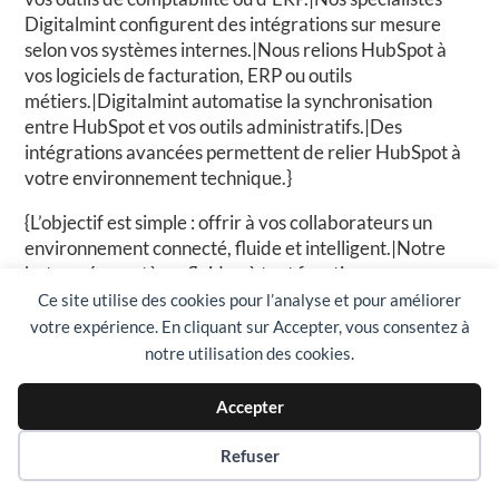
Digitalmint configurent des intégrations sur mesure
selon vos systèmes internes.|Nous relions HubSpot à
vos logiciels de facturation, ERP ou outils
métiers.|Digitalmint automatise la synchronisation
entre HubSpot et vos outils administratifs.|Des
intégrations avancées permettent de relier HubSpot à
votre environnement technique.}
{L’objectif est simple : offrir à vos collaborateurs un
environnement connecté, fluide et intelligent.|Notre
but : un écosystème fluide où tout fonctionne
ensemble.|Nous visons une expérience sans friction
Ce site utilise des cookies pour l’analyse et pour améliorer
pour vos équipes.|L’idée : simplifier les échanges et
votre expérience. En cliquant sur Accepter, vous consentez à
automatiser les tâches entre outils.|Notre mission :
notre utilisation des cookies.
créer un environnement connecté et productif.}
Accepter
Préférences des cookies
Refuser
{6. Une conformité totale avec les
exigences suisses et