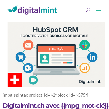
[mpg_spintax project_id= »2″ block_id= »575″]
Digitalmint.ch avec {{mpg_mot-clé}}