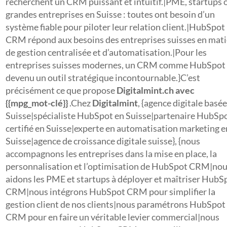
recherchent un CRM puissant et intuitif.|PME, startups 
grandes entreprises en Suisse : toutes ont besoin d’un
système fiable pour piloter leur relation client.|HubSpot
CRM répond aux besoins des entreprises suisses en mati
de gestion centralisée et d’automatisation.|Pour les
entreprises suisses modernes, un CRM comme HubSpot 
devenu un outil stratégique incontournable.}C’est
précisément ce que propose
Digitalmint.ch avec
{{mpg_mot-clé}}
.Chez
Digitalmint
, {agence digitale basé
Suisse|spécialiste HubSpot en Suisse|partenaire HubSp
certifié en Suisse|experte en automatisation marketing e
Suisse|agence de croissance digitale suisse}, {nous
accompagnons les entreprises dans la mise en place, la
personnalisation et l’optimisation de HubSpot CRM|no
aidons les PME et startups à déployer et maîtriser HubS
CRM|nous intégrons HubSpot CRM pour simplifier la
gestion client de nos clients|nous paramétrons HubSpot
CRM pour en faire un véritable levier commercial|nous