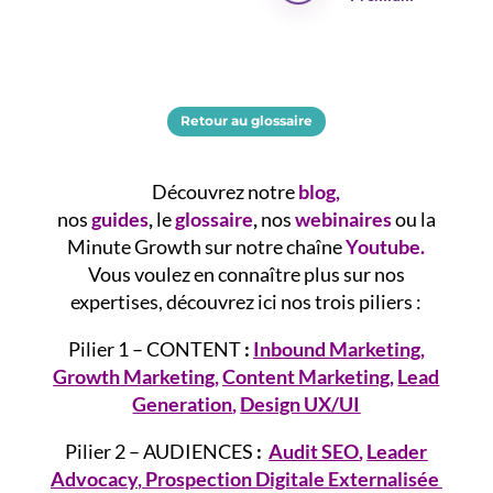
Retour au glossaire
Découvrez notre
blog
,
nos
guides
,
le
glossaire
,
nos
webinaires
ou la
Minute Growth sur notre chaîne
Youtube.
Vous voulez en connaître plus sur nos
expertises, découvrez ici nos trois piliers :
Pilier 1 – CONTENT
:
Inbound Marketing
,
Growth
Marketing
,
Content Marketing
,
Lead
Generation
,
Design UX/UI
Pilier 2 – AUDIENCES
:
Audit SEO
,
Leader
Advocacy
,
Prospection Digitale Externalisée