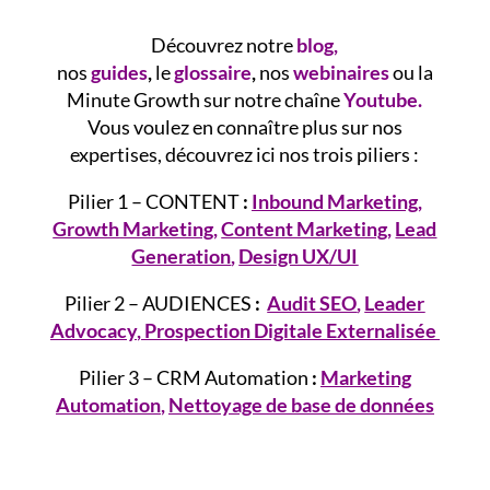
Découvrez notre
blog
,
nos
guides
,
le
glossaire
,
nos
webinaires
ou la
Minute Growth sur notre chaîne
Youtube.
Vous voulez en connaître plus sur nos
expertises, découvrez ici nos trois piliers :
Pilier 1 – CONTENT
:
Inbound Marketing
,
Growth
Marketing
,
Content Marketing
,
Lead
Generation
,
Design UX/UI
Pilier 2 – AUDIENCES
:
Audit SEO
,
Leader
Advocacy
,
Prospection Digitale Externalisée
Pilier 3 – CRM Automation
:
Marketing
Automation
,
Nettoyage de base de données