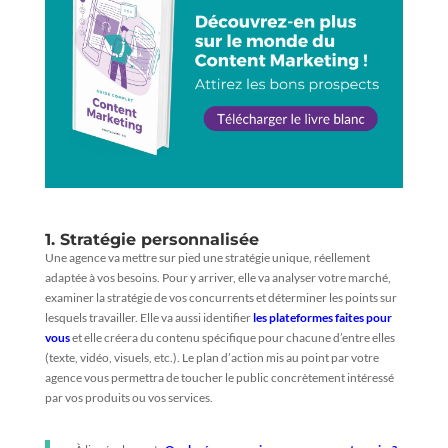
1. Stratégie personnalisée
Une agence va mettre sur pied une stratégie unique, réellement
adaptée à vos besoins. Pour y arriver, elle va analyser votre marché,
examiner la stratégie de vos concurrents et déterminer les points sur
lesquels travailler. Elle va aussi identifier
les plateformes faites pour
vous
et elle créera du contenu spécifique pour chacune d’entre elles
(texte, vidéo, visuels, etc.). Le plan d’action mis au point par votre
agence vous permettra de toucher le public concrètement intéressé
par vos produits ou vos services.