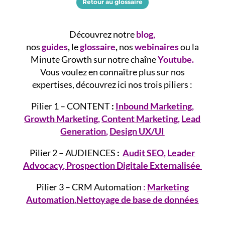
Retour au glossaire
Découvrez notre
blog
,
nos
guides
,
le
glossaire
,
nos
webinaires
ou la
Minute Growth sur notre chaîne
Youtube.
Vous voulez en connaître plus sur nos
expertises, découvrez ici nos trois piliers :
Pilier 1 – CONTENT
:
Inbound Marketing
,
Growth
Marketing
,
Content Marketing
,
Lead
Generation
,
Design UX/UI
Pilier 2 – AUDIENCES
:
Audit SEO
,
Leader
Advocacy
,
Prospection Digitale Externalisée
Pilier 3 – CRM Automation
:
Marketing
Automation
,
Nettoyage de base de données