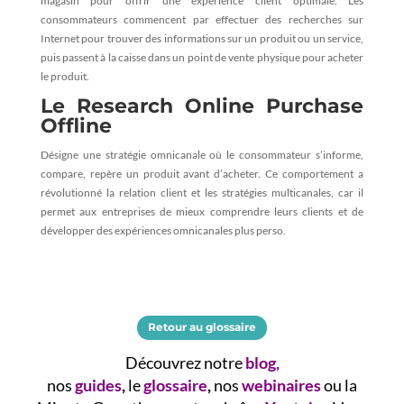
magasin pour offrir une expérience client optimale. Les
consommateurs commencent par effectuer des recherches sur
Internet pour trouver des informations sur un produit ou un service,
puis passent à la caisse dans un point de vente physique pour acheter
le produit.
Le Research Online Purchase
Offline
Désigne une stratégie omnicanale où le consommateur s’informe,
compare, repère un produit avant d’acheter.
Ce comportement a
révolutionné la relation client et les stratégies multicanales, car il
permet aux entreprises de mieux comprendre leurs clients et de
développer des expériences omnicanales plus perso.
Retour au glossaire
Découvrez notre
blog
,
nos
guides
,
le
glossaire
,
nos
webinaires
ou la